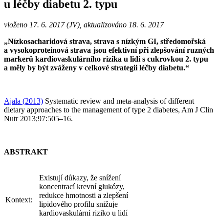
u léčby diabetu 2. typu
vloženo 17. 6. 2017 (JV), aktualizováno 18. 6. 2017
„Nízkosacharidová strava, strava s nízkým GI, středomořská
a vysokoproteinová strava jsou efektivní při zlepšování ruzných
markerů kardiovaskulárního rizika u lidi s cukrovkou 2. typu
a měly by být zváženy v celkové strategii léčby diabetu.“
Ajala (2013)
Systematic review and meta-analysis of different
dietary approaches to the management of type 2 diabetes, Am J Clin
Nutr 2013;97:505–16.
ABSTRAKT
Existují důkazy, že snížení
koncentrací krevní glukózy,
redukce hmotnosti a zlepšení
Kontext:
lipidového profilu snižuje
kardiovaskulární riziko u lidí