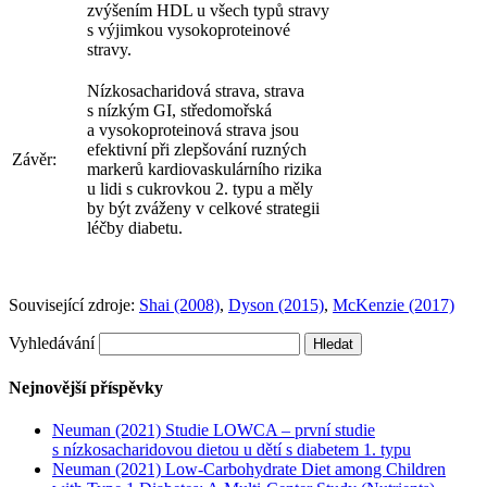
zvýšením HDL u všech typů stravy
s výjimkou vysokoproteinové
stravy.
Nízkosacharidová strava, strava
s nízkým GI, středomořská
a vysokoproteinová strava jsou
efektivní při zlepšování ruzných
Závěr:
markerů kardiovaskulárního rizika
u lidi s cukrovkou 2. typu a měly
by být zváženy v celkové strategii
léčby diabetu.
Související zdroje:
Shai (2008)
,
Dyson (2015)
,
McKenzie (2017)
Vyhledávání
Nejnovější příspěvky
Neuman (2021) Studie LOWCA – první studie
s nízkosacharidovou dietou u dětí s diabetem 1. typu
Neuman (2021) Low-Carbohydrate Diet among Children