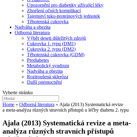
Upozornění pro diabetiky užívající léky
Zhoršení očních komplikací
Tajemství tuko-proteinových jednotek
Těhotenská cukrovka
Nadváha a obezita
Odborná literatura
Výběr deseti důležitých zdrojů
Cukrovka 1. typu (DM1)
Cukrovka 2. typu (DM2)
Těhotenská cukrovka (GDM)
Prediabetes
Metabolický syndrom
Nadváha a obezita
Roztroušená skleróza
Další onemocnění
Vyberte stránku
Home
»
Odborná literatura
»
Ajala (2013) Systematická revize
a meta-analýza různých stravních přístupů u léčby diabetu 2. typu
Ajala (2013) Systematická revize a meta-
analýza různých stravních přístupů