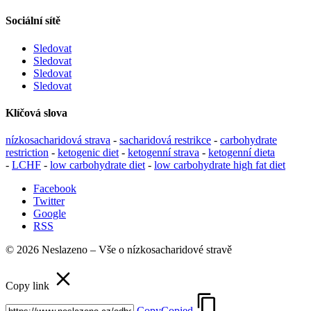
Sociální sítě
Sledovat
Sledovat
Sledovat
Sledovat
Klíčová slova
nízkosacharidová strava
-
sacharidová restrikce
-
carbohydrate
restriction
-
ketogenic diet
-
ketogenní strava
-
ketogenní dieta
-
LCHF
-
low carbohydrate diet
-
low carbohydrate high fat diet
Facebook
Twitter
Google
RSS
© 2026 Neslazeno – Vše o nízkosacharidové stravě
Copy link
Copy
Copied