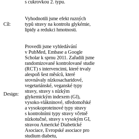
s cukrovkou 2. typu.
Vyhodnotili jsme efekt ruzných
Cíl:
typů stravy na kontrolu glykémie,
lipidy a redukci hmotnosti.
Provedli jsme vyhledávání
v PubMed, Embase a Google
Scholar k sprnu 2011. Zařadili jsme
randomizované kontrolované studie
(RCT) s intervencimi, které trvaly
alespoň šest měsíců, které
srovnávaly nízkosacharidové,
vegetariánské, veganské typy
stravy, stravy s nízkým
Design:
glykemickým indexem (GI),
vysoko-vlákninové, středomořské
a vysokoproteinové typy stravy
s kontrolními typy stravy včetně
nízkotučné, stravy s vysokým GI,
stravou Americké Diabetické
Asociace, Evropské asociace pro
studium diabetu,