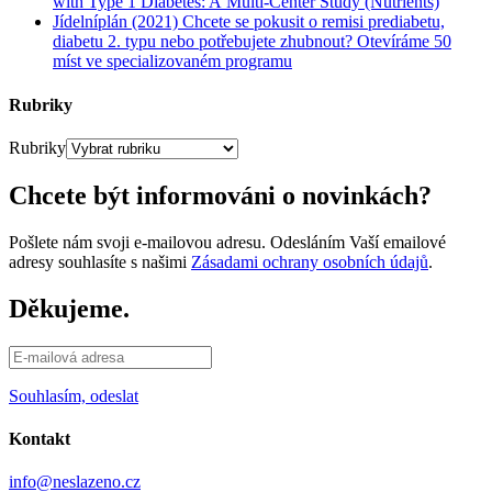
with Type 1 Diabetes: A Multi-Center Study (Nutrients)
Jídelníplán (2021) Chcete se pokusit o remisi prediabetu,
diabetu 2. typu nebo potřebujete zhubnout? Otevíráme 50
míst ve specializovaném programu
Rubriky
Rubriky
Chcete být informováni o novinkách?
Pošlete nám svoji e-mailovou adresu. Odesláním Vaší emailové
adresy souhlasíte s našimi
Zásadami ochrany osobních údajů
.
Děkujeme.
Souhlasím, odeslat
Kontakt
info@neslazeno.cz