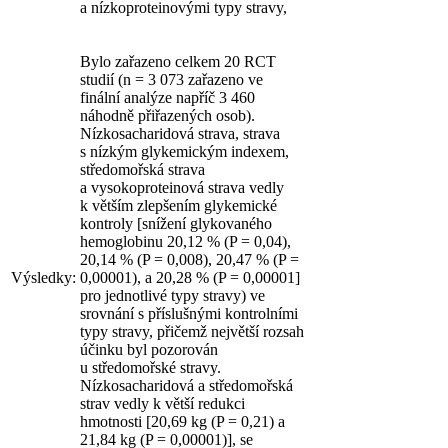
a nízkoproteinovými typy stravy,
Bylo zařazeno celkem 20 RCT
studií (n = 3 073 zařazeno ve
finální analýze napříč 3 460
náhodně přiřazených osob).
Nízkosacharidová strava, strava
s nízkým glykemickým indexem,
středomořská strava
a vysokoproteinová strava vedly
k větším zlepšením glykemické
kontroly [snížení glykovaného
hemoglobinu 20,12 % (P = 0,04),
20,14 % (P = 0,008), 20,47 % (P =
Výsledky:
0,00001), a 20,28 % (P = 0,00001]
pro jednotlivé typy stravy) ve
srovnání s příslušnými kontrolními
typy stravy, přičemž největší rozsah
účinku byl pozorován
u středomořské stravy.
Nízkosacharidová a středomořská
strav vedly k větší redukci
hmotnosti [20,69 kg (P = 0,21) a
21,84 kg (P = 0,00001)], se