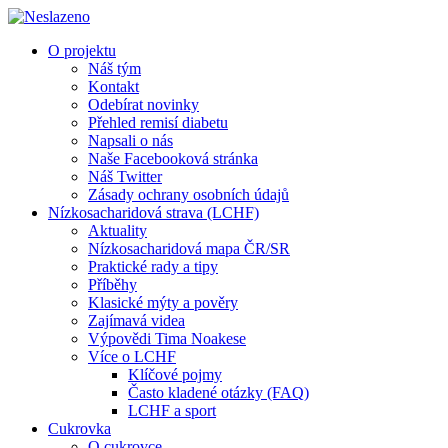
O projektu
Náš tým
Kontakt
Odebírat novinky
Přehled remisí diabetu
Napsali o nás
Naše Facebooková stránka
Náš Twitter
Zásady ochrany osobních údajů
Nízkosacharidová strava (LCHF)
Aktuality
Nízkosacharidová mapa ČR/SR
Praktické rady a tipy
Příběhy
Klasické mýty a pověry
Zajímavá videa
Výpovědi Tima Noakese
Více o LCHF
Klíčové pojmy
Často kladené otázky (FAQ)
LCHF a sport
Cukrovka
O cukrovce