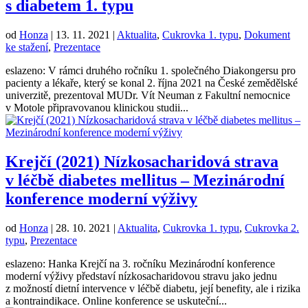
s diabetem 1. typu
od
Honza
|
13. 11. 2021
|
Aktualita
,
Cukrovka 1. typu
,
Dokument
ke stažení
,
Prezentace
eslazeno: V rámci druhého ročníku 1. společného Diakongersu pro
pacienty a lékaře, který se konal 2. října 2021 na České zemědělské
univerzitě, prezentoval MUDr. Vít Neuman z Fakultní nemocnice
v Motole připravovanou klinickou studii...
Krejčí (2021) Nízkosacharidová strava
v léčbě diabetes mellitus – Mezinárodní
konference moderní výživy
od
Honza
|
28. 10. 2021
|
Aktualita
,
Cukrovka 1. typu
,
Cukrovka 2.
typu
,
Prezentace
eslazeno: Hanka Krejčí na 3. ročníku Mezinárodní konference
moderní výživy představí nízkosacharidovou stravu jako jednu
z možností dietní intervence v léčbě diabetu, její benefity, ale i rizika
a kontraindikace. Online konference se uskuteční...