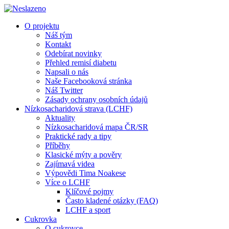
O projektu
Náš tým
Kontakt
Odebírat novinky
Přehled remisí diabetu
Napsali o nás
Naše Facebooková stránka
Náš Twitter
Zásady ochrany osobních údajů
Nízkosacharidová strava (LCHF)
Aktuality
Nízkosacharidová mapa ČR/SR
Praktické rady a tipy
Příběhy
Klasické mýty a pověry
Zajímavá videa
Výpovědi Tima Noakese
Více o LCHF
Klíčové pojmy
Často kladené otázky (FAQ)
LCHF a sport
Cukrovka
O cukrovce