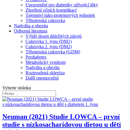
Upozornění pro diabetiky užívající léky
Zhoršení očních komplikací
Tajemství tuko-proteinových jednotek
Těhotenská cukrovka
Nadváha a obezita
Odborná literatura
Výběr deseti důležitých zdrojů
Cukrovka 1. typu (DM1)
Cukrovka 2. typu (DM2)
Těhotenská cukrovka (GDM)
Prediabetes
Metabolický syndrom
Nadváha a obezita
Roztroušená skleróza
Další onemocnění
Vyberte stránku
Neuman (2021) Studie LOWCA – první
studie s nízkosacharidovou dietou u dětí