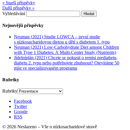
« Starší příspěvky
Další příspěvky »
Vyhledávání
Nejnovější příspěvky
Neuman (2021) Studie LOWCA – první studie
s nízkosacharidovou dietou u dětí s diabetem 1. typu
Neuman (2021) Low-Carbohydrate Diet among Children
with Type 1 Diabetes: A Multi-Center Study (Nutrients)
Jídelníplán (2021) Chcete se pokusit o remisi prediabetu,
diabetu 2. typu nebo potřebujete zhubnout? Otevíráme 50
míst ve specializovaném programu
Rubriky
Rubriky
Facebook
Twitter
Google
RSS
© 2026 Neslazeno – Vše o nízkosacharidové stravě