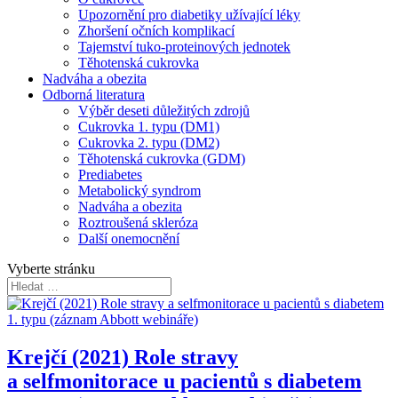
Upozornění pro diabetiky užívající léky
Zhoršení očních komplikací
Tajemství tuko-proteinových jednotek
Těhotenská cukrovka
Nadváha a obezita
Odborná literatura
Výběr deseti důležitých zdrojů
Cukrovka 1. typu (DM1)
Cukrovka 2. typu (DM2)
Těhotenská cukrovka (GDM)
Prediabetes
Metabolický syndrom
Nadváha a obezita
Roztroušená skleróza
Další onemocnění
Vyberte stránku
Krejčí (2021) Role stravy
a selfmonitorace u pacientů s diabetem