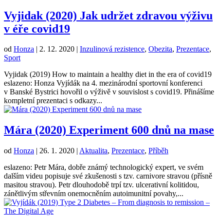
Vyjidak (2020) Jak udržet zdravou výživu
v éře covid19
od
Honza
|
2. 12. 2020
|
Inzulinová rezistence
,
Obezita
,
Prezentace
,
Sport
Vyjidak (2019) How to maintain a healthy diet in the era of covid19
eslazeno: Honza Vyjídák na 4. mezinárodní sportovní konferenci
v Banské Bystrici hovořil o výživě v souvislost s covid19. Přinášíme
kompletní prezentaci s odkazy...
Mára (2020) Experiment 600 dnů na mase
od
Honza
|
26. 1. 2020
|
Aktualita
,
Prezentace
,
Příběh
eslazeno: Petr Mára, dobře známý technologický expert, ve svém
dalším videu popisuje své zkušenosti s tzv. carnivore stravou (přísně
masitou stravou). Petr dlouhodobě trpí tzv. ulcerativní kolitidou,
zánětlivým střevním onemocněním autoimunitní povahy,...