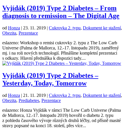
Vyjídák (2019) Type 2 Diabetes – From
diagnosis to remission – The Digital Age
od
Honza
|
23. 11. 2019
|
Cukrovka 2. typu
,
Dokument ke stažení
,
Obezita
,
Prezentace
eslazeno: Workshop o remisi cukrovky 2. typu z The Low Carb
Universe (Palma de Mallorca, 12.-17. listopadu 2019), zaměřený
mj. i na roli nových technologií. Přinášíme kompletní prezentaci
s odkazy. Hlavní přednáška k dispozici tady....
Vyjídák (2019) Type 2 Diabetes –
Yesterday, Today, Tomorrow
od
Honza
|
21. 11. 2019
|
Cukrovka 2. typu
,
Dokument ke stažení
,
Obezita
,
Prediabetes
,
Prezentace
eslazeno: Honza Vyjídák v rámci The Low Carb Universe (Palma
de Mallorca, 12.-17. listopadu 2019) hovořil o diabetu 2. typu
z pohledu časového vývoje různých druhů léčby, od přísně masité
stravy popsané na konci 18. století, přes více...