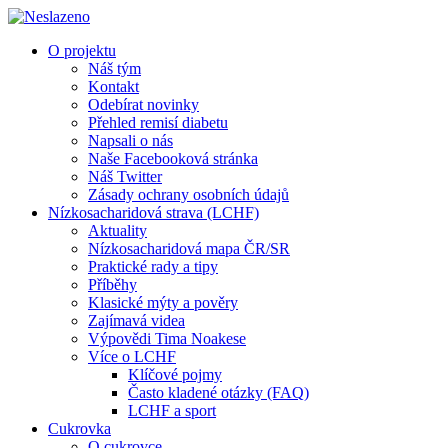
O projektu
Náš tým
Kontakt
Odebírat novinky
Přehled remisí diabetu
Napsali o nás
Naše Facebooková stránka
Náš Twitter
Zásady ochrany osobních údajů
Nízkosacharidová strava (LCHF)
Aktuality
Nízkosacharidová mapa ČR/SR
Praktické rady a tipy
Příběhy
Klasické mýty a pověry
Zajímavá videa
Výpovědi Tima Noakese
Více o LCHF
Klíčové pojmy
Často kladené otázky (FAQ)
LCHF a sport
Cukrovka
O cukrovce