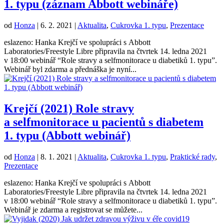
1. typu (záznam Abbott webináře)
od
Honza
|
6. 2. 2021
|
Aktualita
,
Cukrovka 1. typu
,
Prezentace
eslazeno: Hanka Krejčí ve spolupráci s Abbott
Laboratories/Freestyle Libre připravila na čtvrtek 14. ledna 2021
v 18:00 webinář “Role stravy a selfmonitorace u diabetiků 1. typu”.
Webinář byl zdarma a přednáška je nyní...
Krejčí (2021) Role stravy
a selfmonitorace u pacientů s diabetem
1. typu (Abbott webinář)
od
Honza
|
8. 1. 2021
|
Aktualita
,
Cukrovka 1. typu
,
Praktické rady
,
Prezentace
eslazeno: Hanka Krejčí ve spolupráci s Abbott
Laboratories/Freestyle Libre připravila na čtvrtek 14. ledna 2021
v 18:00 webinář “Role stravy a selfmonitorace u diabetiků 1. typu”.
Webinář je zdarma a registrovat se můžete...